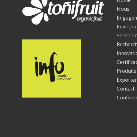
Nous
Engage
Environ
Sélectio
Recherch
innovati
Certifica
Produits
Exporter
Contact
Confident