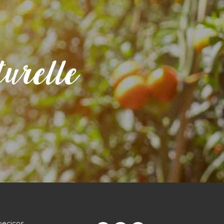
urelle
becicos