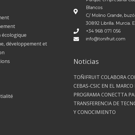
Blancos
C/ Molino Grande, buzó
ment
30892 Librilla. Murcia. 
nement
+34 968 071 056
n écologique
info@tonifruit.com
e, développement et
on
Noticias
tions
TOÑIFRUIT COLABORA CO
CEBAS-CSIC EN EL MARCO
PROGRAMA CONECTTA PA
ialité
TRANSFERENCIA DE TECN
Y CONOCIMIENTO