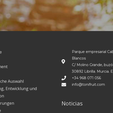
e
Parque empresarial Ca
Blancos
C/ Molino Grande, buzó
ment
30892 Librilla. Murcia. 
+34 968 071 056
sche Auswahl
info@tonifruit.com
g, Entwicklung und
on
Noticias
ierungen
e