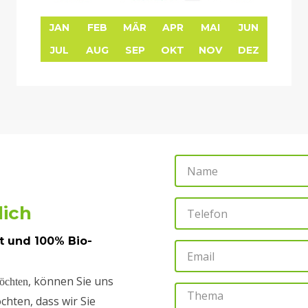
JAN
FEB
MÄR
APR
MAI
JUN
JUL
AUG
SEP
OKT
NOV
DEZ
N
a
m
T
lich
e
e
ät und 100% Bio-
l
E
e
m
, können Sie uns
öchten
f
a
T
hten, dass wir Sie
o