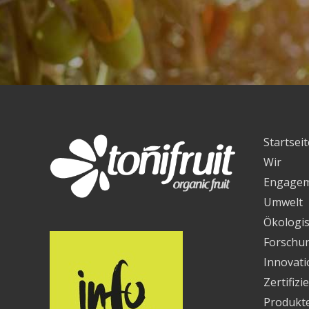
Startseit
Wir
Engage
Umwelt
Ökologi
Forschun
Innovati
Zertifiz
Produkt