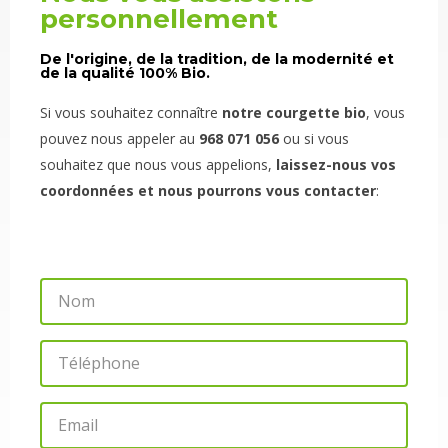
personnellement
De l'origine, de la tradition, de la modernité et
de la qualité 100% Bio.
Si vous souhaitez connaître
notre courgette bio
, vous
pouvez nous appeler au
968 071 056
ou si vous
souhaitez que nous vous appelions,
laissez-nous vos
coordonnées et nous pourrons vous contacter
:
N
o
m
T
é
l
E
é
m