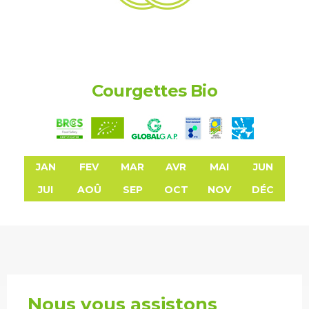
Courgettes Bio
JAN
FEV
MAR
AVR
MAI
JUN
JUI
AOÛ
SEP
OCT
NOV
DÉC
Nous vous assistons