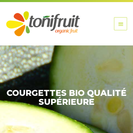
Aller
Men
au
contenu
princ
COURGETTES BIO QUALITÉ
SUPÉRIEURE