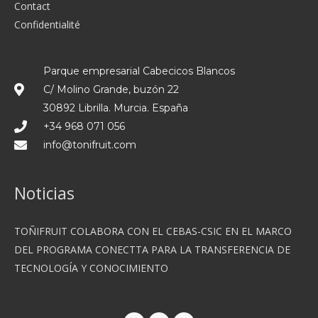
Contact
Confidentialité
Parque empresarial Cabecicos Blancos
C/ Molino Grande, buzón 22
30892 Librilla. Murcia. España
+34 968 071 056
info@tonifruit.com
Noticias
TOÑIFRUIT COLABORA CON EL CEBAS-CSIC EN EL MARCO
DEL PROGRAMA CONECTTA PARA LA TRANSFERENCIA DE
TECNOLOGÍA Y CONOCIMIENTO
F
T
I