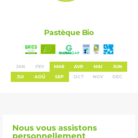
Pastèque Bio
JAN
FEV
MAR
AVR
MAI
JUN
JUI
AOÛ
SEP
OCT
NOV
DÉC
Nous vous assistons
personnellement