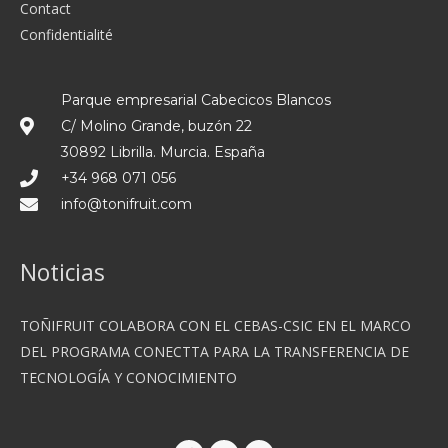
Contact
Confidentialité
Parque empresarial Cabecicos Blancos
C/ Molino Grande, buzón 22
30892 Librilla. Murcia. España
+34 968 071 056
info@tonifruit.com
Noticias
TOÑIFRUIT COLABORA CON EL CEBAS-CSIC EN EL MARCO
DEL PROGRAMA CONECTTA PARA LA TRANSFERENCIA DE
TECNOLOGÍA Y CONOCIMIENTO
F
T
I