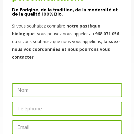
De l'origine, de la tradition, de la modernité et
de la qualité 100% Bio.
Si vous souhaitez connaître
notre pastèque
biologique
, vous pouvez nous appeler au
968 071 056
ou si vous souhaitez que nous vous appelions,
laissez-
nous vos coordonnées et nous pourrons vous
contacter
:
N
o
m
T
é
l
E
é
m