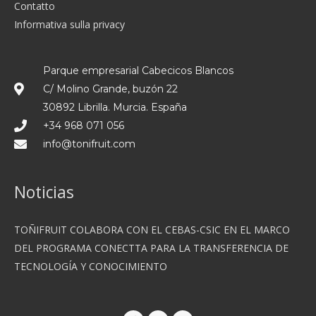
Contatto
Informativa sulla privacy
Parque empresarial Cabecicos Blancos
C/ Molino Grande, buzón 22
30892 Librilla. Murcia. España
+34 968 071 056
info@tonifruit.com
Noticias
TOÑIFRUIT COLABORA CON EL CEBAS-CSIC EN EL MARCO
DEL PROGRAMA CONECTTA PARA LA TRANSFERENCIA DE
TECNOLOGÍA Y CONOCIMIENTO
F
T
I